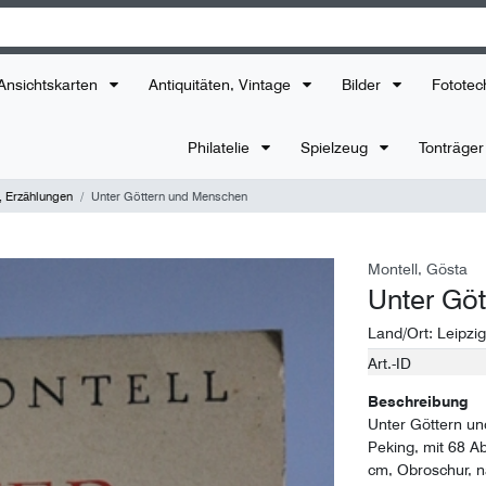
Ansichtskarten
Antiquitäten, Vintage
Bilder
Fototec
Philatelie
Spielzeug
Tonträge
 Erzählungen
Unter Göttern und Menschen
Montell, Gösta
Unter Gö
Land/Ort:
Leipzig
Art.-ID
Technisches
Wert
Merkmal
Beschreibung
Unter Göttern un
Peking, mit 68 A
cm, Obroschur, 