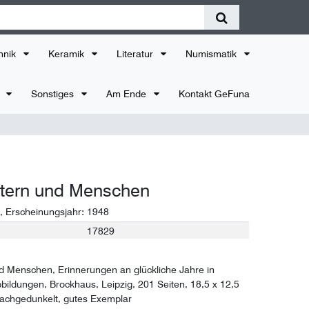
hnik
Keramik
Literatur
Numismatik
r
Sonstiges
Am Ende
Kontakt GeFuna
ttern und Menschen
, Erscheinungsjahr:
1948
17829
d Menschen, Erinnerungen an glückliche Jahre in
bbildungen, Brockhaus, Leipzig, 201 Seiten, 18,5 x 12,5
nachgedunkelt, gutes Exemplar