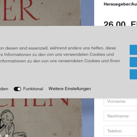
Herausgeber/Au
26,00 
Inhalt
1
Stück
on diesen sind essenziell, während andere uns helfen, diese
Für Infos
ere Informationen zu den von uns verwendeten Cookies und
e Informationen zu den von uns verwendeten Cookies und Ihren
Wenn Sie den Art
dien
Funktional
Weitere Einstellungen