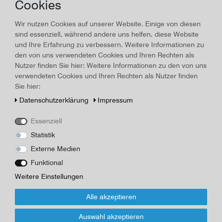
Cookies
par Verne"
Wir nutzen Cookies auf unserer Website. Einige von diesen
Land/Ort:
Bielefeld
, Erscheinungsjahr:
1914
sind essenziell, während andere uns helfen, diese Website
und Ihre Erfahrung zu verbessern. Weitere Informationen zu
Art.-ID
17890
Technisches
Wert
den von uns verwendeten Cookies und Ihren Rechten als
Merkmal
Beschreibung
Nutzer finden Sie hier: Weitere Informationen zu den von uns
verwendeten Cookies und Ihren Rechten als Nutzer finden
Wörterbuch zu "Le Tour de Monde par Verne, Velhagens &
Sie hier:
Klasings Sammlung französischer u. englischer Schulausgaben,
Daten­schutz­erklärung
Impressum
Broschur, 74 Seiten, 16,5 x 11,0 cm, nachträglich Register am
Rand eingeschnitten, Randläsuren, außen leicht verschmutzt,
Essenziell
Name auf Deckel
Statistik
Herausgeber/Autor
Externe Medien
Funktional
*
10,00 EUR
Weitere Einstellungen
Inhalt
1
Stück
Alle akzeptieren
Für Infos zum Artikel oder Kauf, bitte Formular
Auswahl akzeptieren