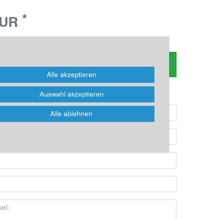
*
EUR
s zum Artikel oder Kauf, bitte Formular
nutzen!
Alle akzeptieren
ikel kaufen möchten, dann bitte das Formular nutzen:
Auswahl akzeptieren
Alle ablehnen