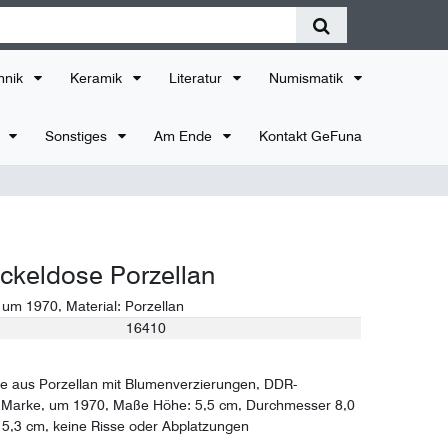
hnik
Keramik
Literatur
Numismatik
r
Sonstiges
Am Ende
Kontakt GeFuna
ckeldose Porzellan
:
um 1970
, Material:
Porzellan
16410
e aus Porzellan mit Blumenverzierungen, DDR-
e Marke, um 1970, Maße Höhe: 5,5 cm, Durchmesser 8,0
5,3 cm, keine Risse oder Abplatzungen