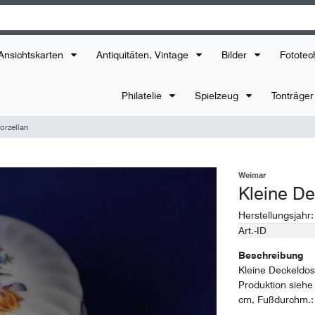
Ansichtskarten
Antiquitäten, Vintage
Bilder
Fototec
Philatelie
Spielzeug
Tonträge
orzellan
Weimar
Kleine De
Herstellungsjahr
Art.-ID
Technisches
Wert
Merkmal
Beschreibung
Kleine Deckeldos
Produktion sieh
cm, Fußdurchm.: 