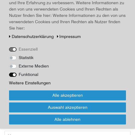
und Ihre Erfahrung zu verbessern. Weitere Informationen zu
Art.-ID
16420
Technisches
Wert
den von uns verwendeten Cookies und Ihren Rechten als
Merkmal
Nutzer finden Sie hier: Weitere Informationen zu den von uns
Beschreibung
verwendeten Cookies und Ihren Rechten als Nutzer finden
12 Porzellan Tellerchen mit mit verschieden Automodellen,
Sie hier:
Weimar Porzellan, DDR-Produktion, Durchmesser 11,5 cm, Fuß-
Daten­schutz­erklärung
Impressum
Durchmesser 6,0 cm, Höhe 2,0 cm, original, nicht benutzt
Essenziell
*
29,07 EUR
Statistik
Externe Medien
Inhalt
1
Stück
Funktional
Für Infos zum Artikel oder Kauf, bitte
Weitere Einstellungen
Formular nutzen!
Alle akzeptieren
Wenn Sie den Artikel kaufen möchten, dann bitte das Formular
Auswahl akzeptieren
nutzen:
Alle ablehnen