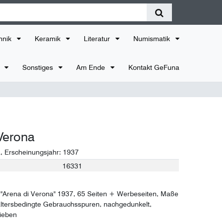
hnik
Keramik
Literatur
Numismatik
r
Sonstiges
Am Ende
Kontakt GeFuna
Verona
a
, Erscheinungsjahr:
1937
16331
"Arena di Verona" 1937, 65 Seiten + Werbeseiten, Maße
altersbedingte Gebrauchsspuren, nachgedunkelt,
ieben