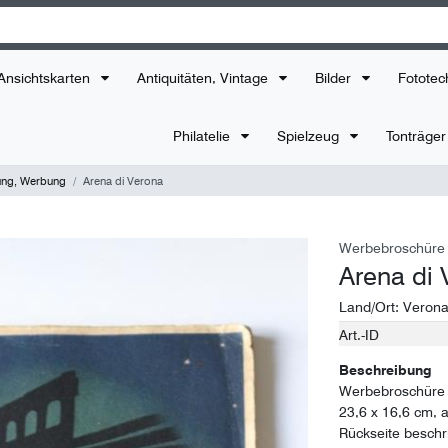
Ansichtskarten
Antiquitäten, Vintage
Bilder
Fototec
Philatelie
Spielzeug
Tonträge
ung, Werbung
Arena di Verona
Werbebroschüre
Arena di 
Land/Ort:
Veron
Art.-ID
Technisches
Wert
Merkmal
Beschreibung
Werbebroschüre 
23,6 x 16,6 cm, 
Rückseite beschr