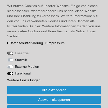
Art.-ID
16443
Wir nutzen Cookies auf unserer Website. Einige von diesen
Technisches
Wert
sind essenziell, während andere uns helfen, diese Website
Merkmal
Beschreibung
und Ihre Erfahrung zu verbessern. Weitere Informationen zu
den von uns verwendeten Cookies und Ihren Rechten als
Deutschlands Erneuerung: Monatsschrift für das deutsche Volk,
Nutzer finden Sie hier: Weitere Informationen zu den von uns
1926, München, Lehmanns Verlag, 10. Jahrgang, Heft 1, 24,3 x
verwendeten Cookies und Ihren Rechten als Nutzer finden
16,1 cm, 62 Seiten, Zeitschrift, Kapital oben und unten ein- bzw.
Sie hier:
abgerissen, nachgedunkelt, Ecken bestoßen, angestrichen ist die
Wertung des Artikels von Paul de Lagarde
Daten­schutz­erklärung
Impressum
Herausgeber/Autor
Essenziell
Lehmanns Verlag, München
Statistik
Externe Medien
*
32,00 EUR
Funktional
Inhalt
1
Stück
Weitere Einstellungen
Alle akzeptieren
Für Infos zum Artikel oder Kauf, bitte Formular
nutzen!
Auswahl akzeptieren