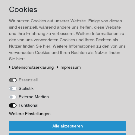
Münchner Illustrierte Zeitung,
Cookies
02.04.1933, Nr. 13
Wir nutzen Cookies auf unserer Website. Einige von diesen
sind essenziell, während andere uns helfen, diese Website
Land/Ort:
München
, Erscheinungsjahr:
1933
und Ihre Erfahrung zu verbessern. Weitere Informationen zu
den von uns verwendeten Cookies und Ihren Rechten als
Art.-ID
16456
Technisches
Wert
Nutzer finden Sie hier: Weitere Informationen zu den von uns
Merkmal
Beschreibung
verwendeten Cookies und Ihren Rechten als Nutzer finden
Sie hier:
Münchner Illustrierte Zeitung, 02.04.1933, Nr. 13, mit Bildern vom
Daten­schutz­erklärung
Impressum
Reichspräsidenten "von Hindenburg", Seitenzahlen 374 bis 399,
Maße 37,4 x 27,5 cm, mittig Knickfalte, nachgedunkelt, einige
Essenziell
Blätter mit starken Randläsuren, altersüblicher Zustand
Statistik
Herausgeber/Autor
Münchner Illustrierte Zeitung
Externe Medien
Funktional
*
25,00 EUR
Weitere Einstellungen
Alle akzeptieren
Inhalt
1
Stück