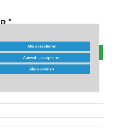
*
UR
Alle akzeptieren
 zum Artikel oder Kauf, bitte Formular
nutzen!
Auswahl akzeptieren
ikel kaufen möchten, dann bitte das Formular nutzen:
Alle ablehnen