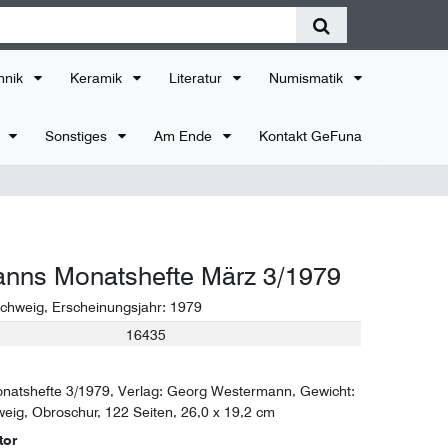
hnik
Keramik
Literatur
Numismatik
r
Sonstiges
Am Ende
Kontakt GeFuna
nns Monatshefte März 3/1979
chweig
, Erscheinungsjahr:
1979
16435
atshefte 3/1979, Verlag: Georg Westermann, Gewicht:
eig, Obroschur, 122 Seiten, 26,0 x 19,2 cm
tor