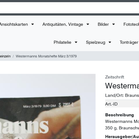
Ansichtskarten
Antiquitäten, Vintage
Bilder
Fototec
Philatelie
Spielzeug
Tonträge
einzeln
Westermanns Monatshefte März 3/1979
Zeitschrift
Westerma
Land/Ort:
Brauns
Art.-ID
Technisches
Wert
Merkmal
Beschreibung
Westermanns Mon
350 g, Braunschw
Herausgeber/Au