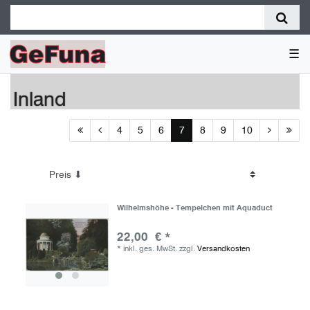
☰
Inland
4
5
6
7
8
9
10
Wilhelmshöhe - Tempelchen mit Aquaduct
22,00 € *
*
inkl. ges. MwSt.
zzgl.
Versandkosten