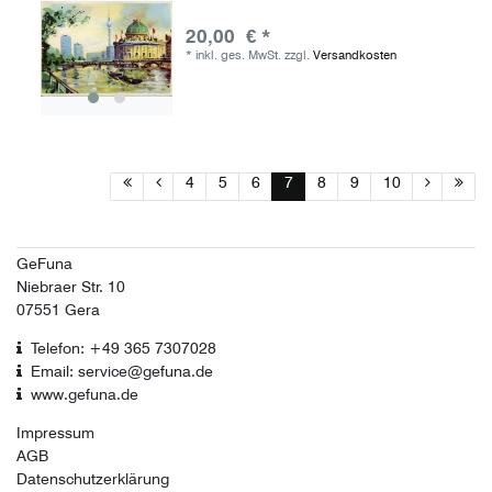
20,00 € *
*
inkl. ges. MwSt.
zzgl.
Versandkosten
4
5
6
7
8
9
10
GeFuna
Niebraer Str. 10
07551 Gera
Telefon: +49 365 7307028
Email: service@gefuna.de
www.gefuna.de
Impressum
AGB
Datenschutzerklärung