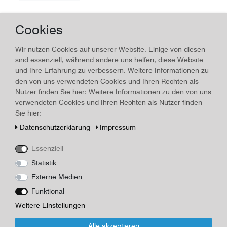
Cookies
Klöster Schäftlarn
Wir nutzen Cookies auf unserer Website. Einige von diesen
22,00 € *
sind essenziell, während andere uns helfen, diese Website
*
inkl. ges. MwSt.
zzgl.
Versandkosten
und Ihre Erfahrung zu verbessern. Weitere Informationen zu
den von uns verwendeten Cookies und Ihren Rechten als
Nutzer finden Sie hier: Weitere Informationen zu den von uns
verwendeten Cookies und Ihren Rechten als Nutzer finden
Sie hier:
Elisabeth Gerasch
Daten­schutz­erklärung
Impressum
21,25 € *
*
inkl. ges. MwSt.
zzgl.
Versandkosten
Essenziell
Statistik
Externe Medien
Funktional
Emmy Pembaur
Weitere Einstellungen
20,00 € *
Alle akzeptieren