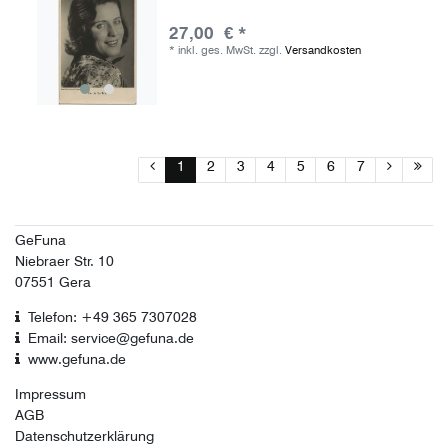
27,00 € *
*
inkl. ges. MwSt.
zzgl.
Versandkosten
1
2
3
4
5
6
7
GeFuna
Niebraer Str. 10
07551 Gera
Telefon: +49 365 7307028
Email: service@gefuna.de
www.gefuna.de
Impressum
AGB
Datenschutzerklärung