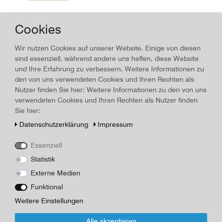
Cookies
Magg. Cav. Guido Cicali
Wir nutzen Cookies auf unserer Website. Einige von diesen
35,00 € *
sind essenziell, während andere uns helfen, diese Website
*
inkl. ges. MwSt.
zzgl.
Versandkosten
und Ihre Erfahrung zu verbessern. Weitere Informationen zu
den von uns verwendeten Cookies und Ihren Rechten als
Nutzer finden Sie hier: Weitere Informationen zu den von uns
verwendeten Cookies und Ihren Rechten als Nutzer finden
Sie hier:
Enrico Michele
Daten­schutz­erklärung
Impressum
35,00 € *
*
inkl. ges. MwSt.
zzgl.
Versandkosten
Essenziell
Statistik
Externe Medien
Funktional
Plön am See Blick über See mit Schloß und
Weitere Einstellungen
Prinzenhaus
30,00 € *
Alle akzeptieren