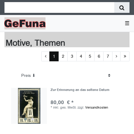
☰
Motive, Themen
1
2
3
4
5
6
7
Zur Erinnerung an das seltene Datum
80,00 € *
*
inkl. ges. MwSt.
zzgl.
Versandkosten