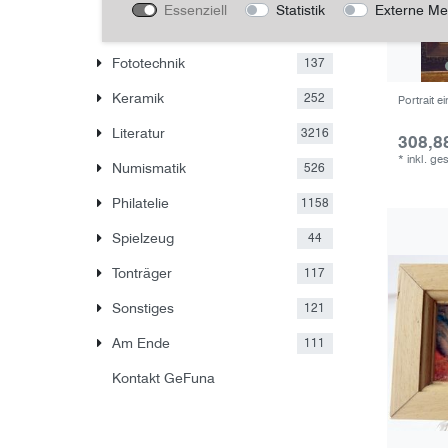
Wachsbilder,
Essenziell
Statistik
Externe Me
10
Scherenschnitte
Fototechnik
137
Keramik
252
Portrait e
Literatur
3216
308,8
*
inkl. ge
Numismatik
526
Philatelie
1158
Spielzeug
44
Tonträger
117
Sonstiges
121
Am Ende
111
Kontakt GeFuna