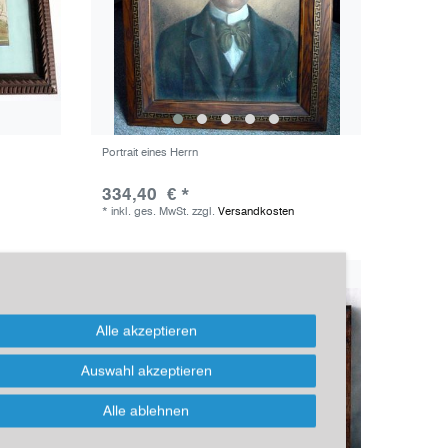
Portrait eines Herrn
334,40 € *
*
inkl. ges. MwSt.
zzgl.
Versandkosten
Alle akzeptieren
Auswahl akzeptieren
Alle ablehnen