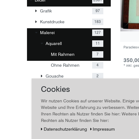
2381
Grafik
97
Kunstdrucke
183
Malerei
127
Aquarell
11
Paradiesv
Mit Rahmen
7
350,0
Ohne Rahmen
4
*
inkl. ge
Gouache
2
Cookies
Ölbild
23
Tempera
91
Wir nutzen Cookies auf unserer Website. Einige v
Website und Ihre Erfahrung zu verbessern. Weit
Fotografien
1884
Ihren Rechten als Nutzer finden Sie hier: Weiter
Zeichnungen
50
Rechten als Nutzer finden Sie hier:
Daten­schutz­erklärung
Impressum
Sammelbilder, Alben
30