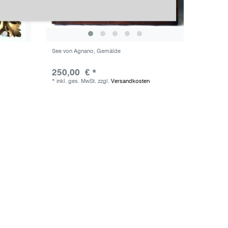
See von Agnano, Gemälde
250,00 € *
*
inkl. ges. MwSt.
zzgl.
Versandkosten