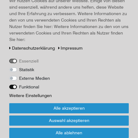
Wir nutzen Cookies auf unserer Website. Einige von diesen
sind essenziell, während andere uns helfen, diese Website
und Ihre Erfahrung zu verbessern. Weitere Informationen zu
8 Pfennig, Deutsche Post, Karl-Marx
den von uns verwendeten Cookies und Ihren Rechten als
Nutzer finden Sie hier: Weitere Informationen zu den von uns
12,00 € *
*
inkl. ges. MwSt.
zzgl.
Versandkosten
verwendeten Cookies und Ihren Rechten als Nutzer finden
Sie hier:
Daten­schutz­erklärung
Impressum
Essenziell
5 Pfennig, Fünfjahrplan, DDR
Statistik
Externe Medien
10,00 € *
*
inkl. ges. MwSt.
zzgl.
Versandkosten
Funktional
Weitere Einstellungen
Alle akzeptieren
Auswahl akzeptieren
10 Pfennig, Berlin, Palast der Republik
Alle ablehnen
8,00 € *